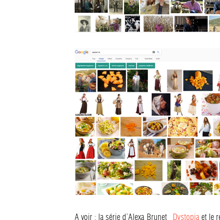
A voir : la série d’Alexa Brunet
Dystopia
et le 