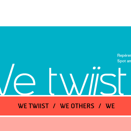
Repérer
Spot an
WE TWIIST
WE OTHERS
WE