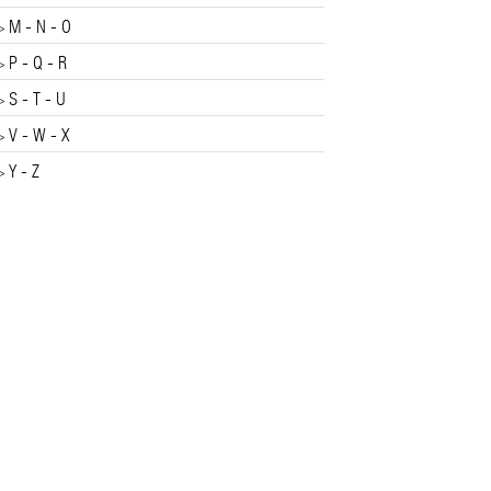
M - N - O
>
P - Q - R
>
S - T - U
>
V - W - X
>
Y - Z
>