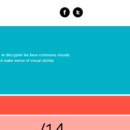
 et décrypter les lieux communs visuels
d make sense of visual clichés