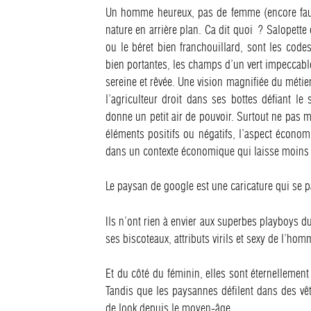
Un homme heureux, pas de femme (encore faut-i
nature en arrière plan. Ca dit quoi ? Salopette
ou le béret bien franchouillard, sont les code
bien portantes, les champs d’un vert impeccable 
sereine et rêvée. Une vision magnifiée du métier,
l’agriculteur droit dans ses bottes défiant le
donne un petit air de pouvoir. Surtout ne pas mo
éléments positifs ou négatifs, l’aspect économiq
dans un contexte économique qui laisse moins d
Le paysan de google est une caricature qui se 
Ils n’ont rien à envier aux superbes playboys du 
ses biscoteaux, attributs virils et sexy de l’hom
Et du côté du féminin, elles sont éternellement j
Tandis que les paysannes défilent dans des vêt
de look depuis le moyen-âge…