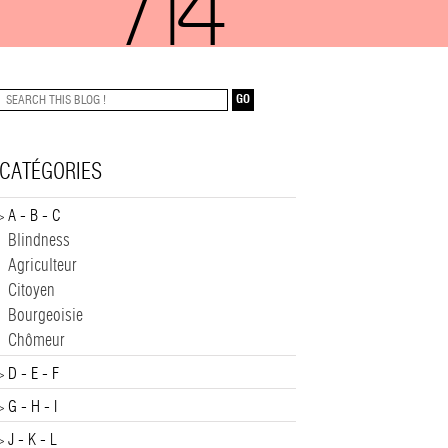
/14
GO
CATÉGORIES
A - B - C
>
Blindness
Agriculteur
Citoyen
Bourgeoisie
Chômeur
D - E - F
>
G - H - I
>
J - K - L
>