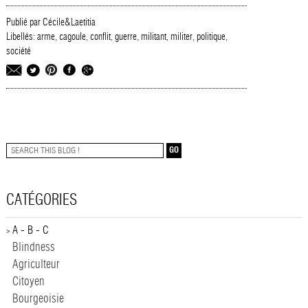
Publié par Cécile&Laetitia
Libellés:
arme
,
cagoule
,
conflit
,
guerre
,
militant
,
militer
,
politique
,
société
GO
CATÉGORIES
A - B - C
>
Blindness
Agriculteur
Citoyen
Bourgeoisie