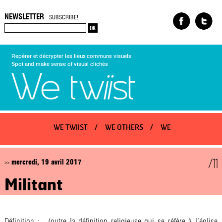
NEWSLETTER
SUBSCRIBE!
Repérer et décrypter les lieux communs visuels
Spot and make sense of visual clichés
WE TWIIST
WE OTHERS
WE
/11
mercredi, 19 avril 2017
>>
Militant
Définition : (outre la définition religieuse qui se réfère à l’église